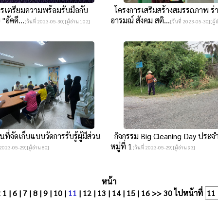
รเตรียมความพร้อมรับมือกับ
โครงการเสริมสร้างสมรรถภาพ ร่
อัคคี...
อารมณ์ สังคม สติ...
[วันที่ 2023-05-30][ผู้อ่าน 102]
[วันที่ 2023-05-30][ผู้
ี่จัดเก็บแบบวัดการรับรู้ผู้มีส่วน
กิจกรรม Big Cleaning Day ประจ
หมู่ที่ 1
่ 2023-05-29][ผู้อ่าน 80]
[วันที่ 2023-05-29][ผู้อ่าน 93]
หน้า
<
1
|
6
|
7
|
8
|
9
|
10
|
11
|
12
|
13
|
14
|
15
|
16
>>
30
ไปหน้าที่