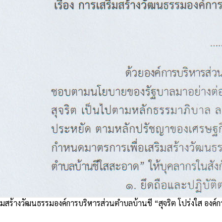
มสร้างวัฒนธรรมองค์การบริหารส่วนตำบลบ้านชี “สุจริต โปร่งใส องค์