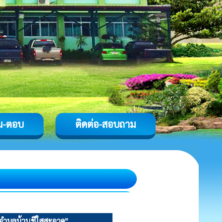
ม-ตอบ
ติดต่อ-สอบถาม
นตำบลบ้านชีใสสะอาด"