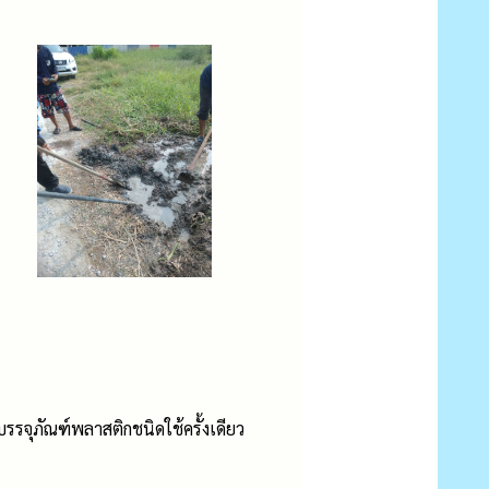
รจุภัณฑ์พลาสติกชนิดใช้ครั้งเดียว