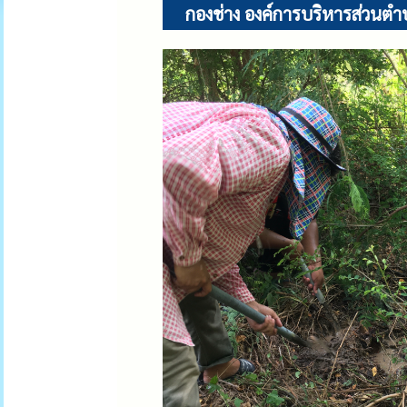
กองช่าง องค์การบริหารส่วนตำ