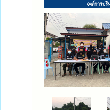
องค์การบริห